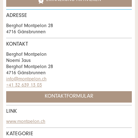
ERINNERUNG AKTIVIEREN
Anzahl der Teilnehmer *:
Anzeige nicht mehr gültig
Anzeige unvollständig
ADRESSE
Vorname / Nachname *:
Berghof Montpelon 28
4716 Gänsbrunnen
KONTAKT
Firma / Organisation:
Berghof Montpelon
Noemi Jaus
* Eingabe erforderlich
Berghof Montpelon 28
Adresszusatz:
4716 Gänsbrunnen
info@montpelon.ch
ANZEIGE WEITEREMPFEHLEN
+41 32 639 13 03
Nachricht
Schliessen
Strasse und Nr. *:
KONTAKTFORMULAR
LINK
PLZ / Ort *:
Kontakt
www.montpelon.ch
* Eingabe erforderlich
KATEGORIE
Verfassen Sie eine Nachricht für die