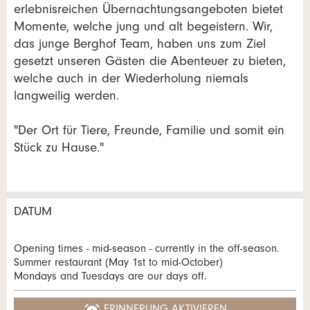
erlebnisreichen Übernachtungsangeboten bietet
Momente, welche jung und alt begeistern. Wir,
das junge Berghof Team, haben uns zum Ziel
gesetzt unseren Gästen die Abenteuer zu bieten,
welche auch in der Wiederholung niemals
langweilig werden.
"Der Ort für Tiere, Freunde, Familie und somit ein
Stück zu Hause."
DATUM
Anzeige beanstanden
Anzeige weiterempfehlen
Reservation
Opening times - mid-season - currently in the off-season.
Ihr Feedback wird sehr geschätzt!
Empfehlen Sie diese Anzeige an Freunde weiter.
Summer restaurant (May 1st to mid-October)
Mondays and Tuesdays are our days off.
Veranstaltungsdatum *:
Allgemeines Feedback