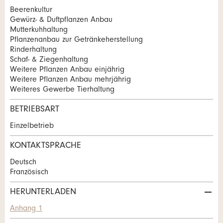
E-Mail *:
Kontaktpersonen dieser Anzeige.
Zur Qualitätssicherung wird eine Kopie der E-Mail an
Beerenkultur
Gewürz- & Duftpflanzen Anbau
guidle übermittelt.
Mutterkuhhaltung
Pflanzenanbau zur Getränkeherstellung
Telefon *:
NACHRICHT SENDEN
Rinderhaltung
Schaf- & Ziegenhaltung
Schliessen
Weitere Pflanzen Anbau einjährig
Nachricht:
Weitere Pflanzen Anbau mehrjährig
Weiteres Gewerbe Tierhaltung
BETRIEBSART
* Pflichtfeld
Adresse
Einzelbetrieb
Information: Zur Qualitätssicherung wird eine
Kopie der E-Mail an guidle gesendet.
KONTAKTSPRACHE
This site is protected by reCAPTCHA and the Google
Deutsch
Privacy Policy
and
Terms of Service
apply.
Französisch
HERUNTERLADEN
SCHLIESSEN
Anhang 1
ANMELDEN