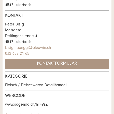
4542 Luterbach
Ihr Feedback wird sehr geschätzt!
Empfehlen Sie diese Anzeige an Freunde weiter.
KONTAKT
Allgemeines Feedback
Peter Bisig
Anzeige nicht mehr gültig
Metzgerei
Anzeige unvollständig
Deitingenstrasse 4
4542 Luterbach
bisig.haenggi@bluewin.ch
032 682 21 65
KONTAKTFORMULAR
KATEGORIE
* Eingabe erforderlich
Kontakt
Fleisch / Fleischwaren Detailhandel
ANZEIGE WEITEREMPFEHLEN
Verfassen Sie eine Nachricht für die
WEBCODE
Kontaktpersonen dieser Anzeige.
Nachricht
Schliessen
www.sogenda.ch/hT49sZ