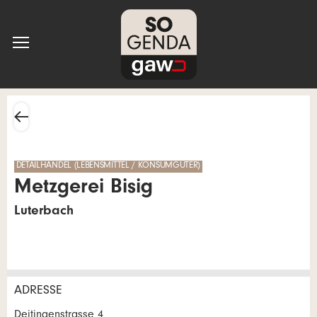
DETAILHANDEL (LEBENSMITTEL / KONSUMGÜTER)
Metzgerei Bisig
Luterbach
ADRESSE
Anzeige beanstanden
Anzeige weiterempfehlen
Deitingenstrasse 4