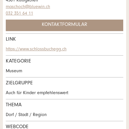
4581 Küttigkofen
maschoch@bluewin.ch
032 351 64 11
* Eingabe erforderlich
KONTAKTFORMULAR
Zur Qualitätssicherung wird eine Kopie der E-Mail an
guidle übermittelt.
LINK
Kontakt
NACHRICHT SENDEN
https://www.schlossbuchegg.ch
Verfassen Sie eine Nachricht für die
KATEGORIE
Schliessen
Kontaktpersonen dieser Anzeige.
Museum
ZIELGRUPPE
Auch für Kinder empfehlenswert
THEMA
Dorf / Stadt / Region
WEBCODE