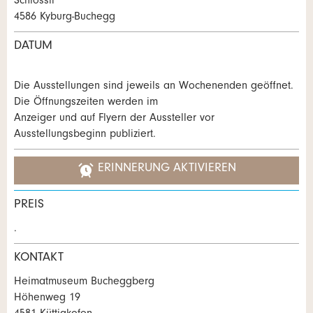
Schlössli
Ihr Feedback wird sehr geschätzt!
Empfehlen Sie diese Anzeige an Freunde weiter.
4586 Kyburg-Buchegg
DATUM
Allgemeines Feedback
Anzeige nicht mehr gültig
Anzeige unvollständig
Die Ausstellungen sind jeweils an Wochenenden geöffnet.
Die Öffnungszeiten werden im
Anzeiger und auf Flyern der Aussteller vor
Ausstellungsbeginn publiziert.
ERINNERUNG AKTIVIEREN
PREIS
* Eingabe erforderlich
.
ANZEIGE WEITEREMPFEHLEN
KONTAKT
Nachricht
Schliessen
Heimatmuseum Bucheggberg
Höhenweg 19