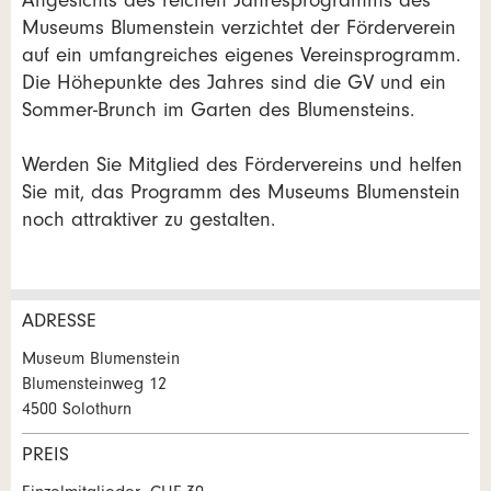
Angesichts des reichen Jahresprogramms des
Museums Blumenstein verzichtet der Förderverein
auf ein umfangreiches eigenes Vereinsprogramm.
Die Höhepunkte des Jahres sind die GV und ein
Sommer-Brunch im Garten des Blumensteins.
Werden Sie Mitglied des Fördervereins und helfen
Sie mit, das Programm des Museums Blumenstein
noch attraktiver zu gestalten.
ADRESSE
Anzeige beanstanden
Anzeige weiterempfehlen
Museum Blumenstein
Blumensteinweg 12
Ihr Feedback wird sehr geschätzt!
Empfehlen Sie diese Anzeige an Freunde weiter.
4500 Solothurn
PREIS
Allgemeines Feedback