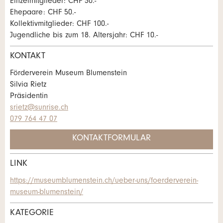
Anzeige nicht mehr gültig
Einzelmitglieder: CHF 30.-
Anzeige unvollständig
Ehepaare: CHF 50.-
Kollektivmitglieder: CHF 100.-
Jugendliche bis zum 18. Altersjahr: CHF 10.-
KONTAKT
Förderverein Museum Blumenstein
Silvia Rietz
Präsidentin
* Eingabe erforderlich
srietz@sunrise.ch
079 764 47 07
ANZEIGE WEITEREMPFEHLEN
KONTAKTFORMULAR
Nachricht
Schliessen
LINK
Kontakt
https://museumblumenstein.ch/ueber-uns/foerderverein-
museum-blumenstein/
Verfassen Sie eine Nachricht für die
* Eingabe erforderlich
KATEGORIE
Kontaktpersonen dieser Anzeige.