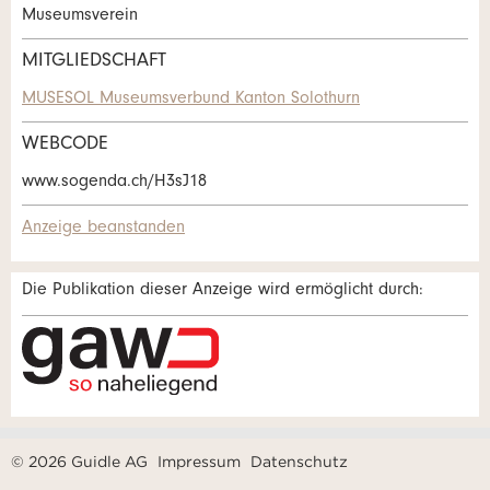
Zur Qualitätssicherung wird eine Kopie der E-Mail an
Museumsverein
guidle übermittelt.
MITGLIEDSCHAFT
NACHRICHT SENDEN
MUSESOL Museumsverbund Kanton Solothurn
Schliessen
WEBCODE
www.sogenda.ch/H3sJ18
Adresse
Anzeige beanstanden
Die Publikation dieser Anzeige wird ermöglicht durch:
© 2026 Guidle AG
Impressum
Datenschutz