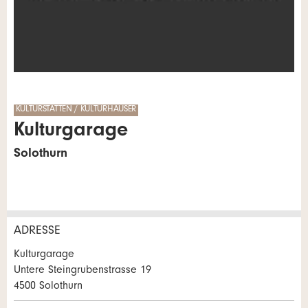
KULTURSTÄTTEN / KULTURHÄUSER
Kulturgarage
Solothurn
ADRESSE
Anzeige beanstanden
Anzeige weiterempfehlen
Kulturgarage
Untere Steingrubenstrasse 19
Ihr Feedback wird sehr geschätzt!
Empfehlen Sie diese Anzeige an Freunde weiter.
4500 Solothurn