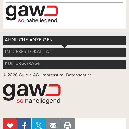
* Eingabe erforderlich
Zur Qualitätssicherung wird eine Kopie der E-Mail an
guidle übermittelt.
Adresse
NACHRICHT SENDEN
ÄHNLICHE ANZEIGEN
Schliessen
IN DIESER LOKALITÄT
KULTURGARAGE
© 2026 Guidle AG
Impressum
Datenschutz
Nachricht
ZUR
AUF
AUF X
PER E-MAIL
SEITE
MERKLISTE
FACEBOOK
TEILEN
WEITEREMPFEHLEN
AUSDRUCKEN