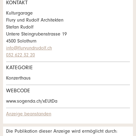
KONTAKT
Allgemeines Feedback
Anzeige nicht mehr gültig
Kulturgarage
Anzeige unvollständig
Flury und Rudolf Architekten
Stefan Rudolf
Untere Steingrubenstrasse 19
4500 Solothurn
info@fluryundrudolf.ch
032 622 32 20
KATEGORIE
Kontakt
* Eingabe erforderlich
Konzerthaus
ANZEIGE WEITEREMPFEHLEN
Verfassen Sie eine Nachricht für die
WEBCODE
Kontaktpersonen dieser Anzeige.
Nachricht
Schliessen
www.sogenda.ch/xEUtDa
Anzeige beanstanden
Die Publikation dieser Anzeige wird ermöglicht durch: