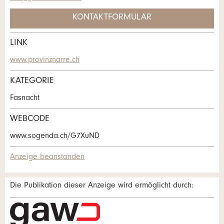
KONTAKTFORMULAR
LINK
Kontakt
www.provinznarre.ch
Verfassen Sie eine Nachricht für die
KATEGORIE
* Eingabe erforderlich
Kontaktpersonen dieser Anzeige.
Fasnacht
ANZEIGE WEITEREMPFEHLEN
WEBCODE
Nachricht
Schliessen
www.sogenda.ch/G7XuND
Anzeige beanstanden
Die Publikation dieser Anzeige wird ermöglicht durch:
* Eingabe erforderlich
Adresse
Zur Qualitätssicherung wird eine Kopie der E-Mail an