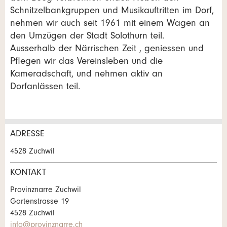
Schnitzelbankgruppen und Musikauftritten im Dorf,
nehmen wir auch seit 1961 mit einem Wagen an
den Umzügen der Stadt Solothurn teil.
Ausserhalb der Närrischen Zeit , geniessen und
Pflegen wir das Vereinsleben und die
Kameradschaft, und nehmen aktiv an
Dorfanlässen teil.
ADRESSE
Anzeige beanstanden
Anzeige weiterempfehlen
4528 Zuchwil
Ihr Feedback wird sehr geschätzt!
Empfehlen Sie diese Anzeige an Freunde weiter.
KONTAKT
Provinznarre Zuchwil
Allgemeines Feedback
Gartenstrasse 19
Anzeige nicht mehr gültig
4528 Zuchwil
Anzeige unvollständig
info@provinznarre.ch