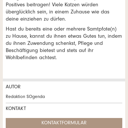
Positives beitragen! Viele Katzen würden
überglücklich sein, in einem Zuhause wie das
deine einziehen zu dürfen.
Hast du bereits eine oder mehrere Samtpfote(n)
zu Hause, kannst du ihnen etwas Gutes tun, indem
du ihnen Zuwendung schenkst, Pflege und
Beschäftigung bietest und stets auf ihr
Wohlbefinden achtest.
AUTOR
Anzeige beanstanden
Anzeige weiterempfehlen
Redaktion SOgenda
Ihr Feedback wird sehr geschätzt!
Empfehlen Sie diese Anzeige an Freunde weiter.
KONTAKT
KONTAKTFORMULAR
Allgemeines Feedback