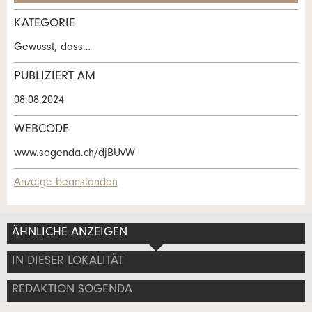
Anzeige nicht mehr gültig
KATEGORIE
Anzeige unvollständig
Kontakt
Gewusst, dass…
Verfassen Sie eine Nachricht für die
PUBLIZIERT AM
Kontaktpersonen dieser Anzeige.
08.08.2024
WEBCODE
* Eingabe erforderlich
www.sogenda.ch/djBUvW
ANZEIGE WEITEREMPFEHLEN
Anzeige beanstanden
Nachricht
Schliessen
ÄHNLICHE ANZEIGEN
Adresse
IN DIESER LOKALITÄT
REDAKTION SOGENDA
* Eingabe erforderlich