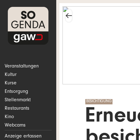
Veranstaltungen
Kultur
Kurse
Entsorgung
Stellenmarkt
BESICHTIGUNG
Restaurants
Erneu
Kino
Webcams
besic
Anzeige erfassen