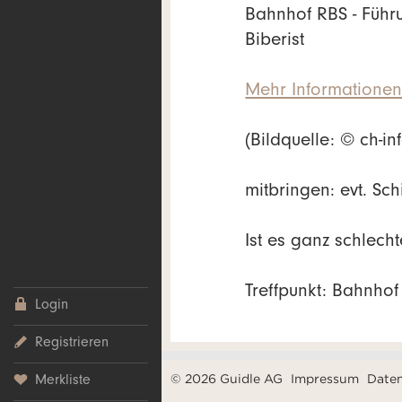
Bahnhof RBS - Führ
Biberist
Mehr Informatione
(Bildquelle: © ch-in
mitbringen: evt. Sch
Ist es ganz schlech
Treffpunkt: Bahnhof
Login
Registrieren
© 2026 Guidle AG
Impressum
Date
Merkliste