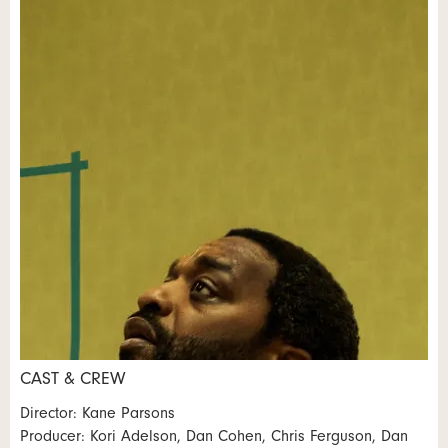
Adresse
* Eingabe erforderlich
ANZEIGE WEITEREMPFEHLEN
Nachricht
Schliessen
* Eingabe erforderlich
CAST & CREW
Zur Qualitätssicherung wird eine Kopie der E-Mail an
Nachricht
Director: Kane Parsons
guidle übermittelt.
Producer: Kori Adelson, Dan Cohen, Chris Ferguson, Dan