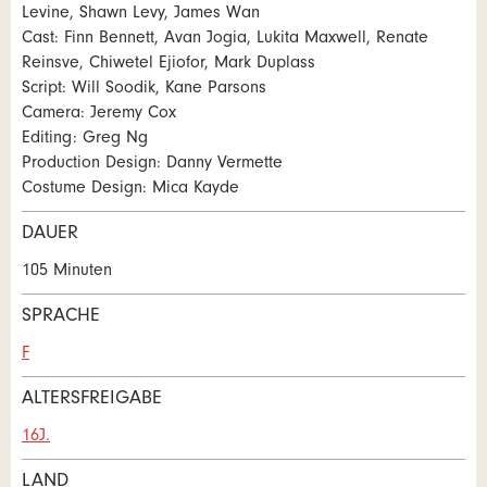
Levine, Shawn Levy, James Wan
NACHRICHT SENDEN
Cast: Finn Bennett, Avan Jogia, Lukita Maxwell, Renate
Schliessen
Reinsve, Chiwetel Ejiofor, Mark Duplass
Script: Will Soodik, Kane Parsons
* Eingabe erforderlich
Camera: Jeremy Cox
Zur Qualitätssicherung wird eine Kopie der E-Mail an
Editing: Greg Ng
guidle übermittelt.
Production Design: Danny Vermette
Costume Design: Mica Kayde
NACHRICHT SENDEN
DAUER
Schliessen
105 Minuten
SPRACHE
F
ALTERSFREIGABE
16J.
LAND