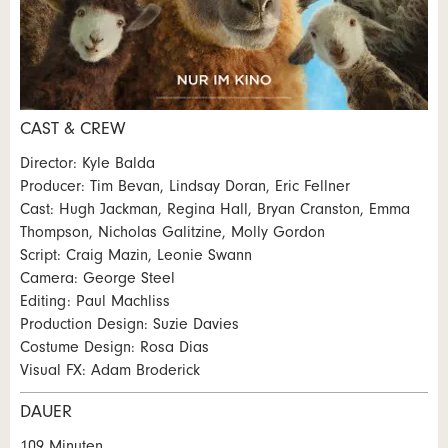
* Eingabe erforderlich
CAST & CREW
Zur Qualitätssicherung wird eine Kopie der E-Mail an
Nachricht
Director: Kyle Balda
guidle übermittelt.
Producer: Tim Bevan, Lindsay Doran, Eric Fellner
Cast: Hugh Jackman, Regina Hall, Bryan Cranston, Emma
NACHRICHT SENDEN
Thompson, Nicholas Galitzine, Molly Gordon
Schliessen
Script: Craig Mazin, Leonie Swann
Camera: George Steel
* Eingabe erforderlich
Editing: Paul Machliss
Zur Qualitätssicherung wird eine Kopie der E-Mail an
Production Design: Suzie Davies
guidle übermittelt.
Costume Design: Rosa Dias
Visual FX: Adam Broderick
NACHRICHT SENDEN
DAUER
Schliessen