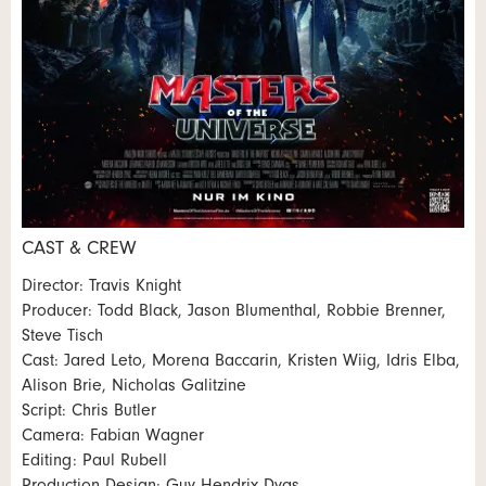
ANZEIGE WEITEREMPFEHLEN
Nachricht
Schliessen
* Eingabe erforderlich
CAST & CREW
Zur Qualitätssicherung wird eine Kopie der E-Mail an
Nachricht
Director: Travis Knight
guidle übermittelt.
Producer: Todd Black, Jason Blumenthal, Robbie Brenner,
Steve Tisch
NACHRICHT SENDEN
Cast: Jared Leto, Morena Baccarin, Kristen Wiig, Idris Elba,
Schliessen
Alison Brie, Nicholas Galitzine
Script: Chris Butler
* Eingabe erforderlich
Camera: Fabian Wagner
Zur Qualitätssicherung wird eine Kopie der E-Mail an
Editing: Paul Rubell
guidle übermittelt.