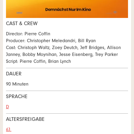
* Eingabe erforderlich
CAST & CREW
Zur Qualitätssicherung wird eine Kopie der E-Mail an
Nachricht
Director: Pierre Coffin
guidle übermittelt.
Producer: Christopher Meledandri, Bill Ryan
Cast: Christoph Waltz, Zoey Deutch, Jeff Bridges, Allison
NACHRICHT SENDEN
Janney, Bobby Moynihan, Jesse Eisenberg, Trey Parker
Schliessen
Script: Pierre Coffin, Brian Lynch
* Eingabe erforderlich
DAUER
Zur Qualitätssicherung wird eine Kopie der E-Mail an
90 Minuten
guidle übermittelt.
SPRACHE
NACHRICHT SENDEN
D
Schliessen
ALTERSFREIGABE
6J.