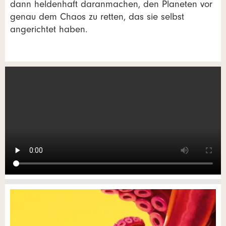
dann heldenhaft daranmachen, den Planeten vor
genau dem Chaos zu retten, das sie selbst
angerichtet haben.
Kontakt
Anzeige beanstanden
Anzeige weiterempfehlen