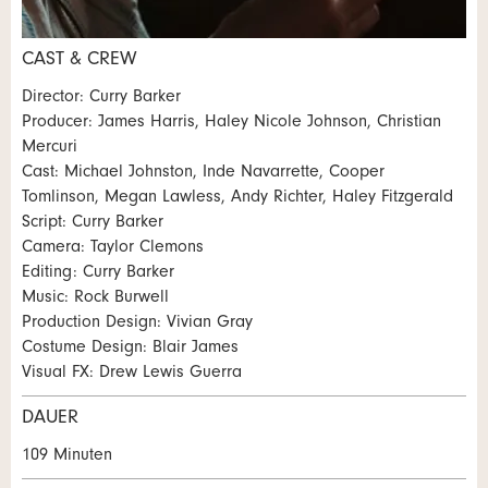
* Eingabe erforderlich
CAST & CREW
Zur Qualitätssicherung wird eine Kopie der E-Mail an
Nachricht
Director: Curry Barker
guidle übermittelt.
Producer: James Harris, Haley Nicole Johnson, Christian
Mercuri
NACHRICHT SENDEN
Cast: Michael Johnston, Inde Navarrette, Cooper
Schliessen
Tomlinson, Megan Lawless, Andy Richter, Haley Fitzgerald
Script: Curry Barker
* Eingabe erforderlich
Camera: Taylor Clemons
Zur Qualitätssicherung wird eine Kopie der E-Mail an
Editing: Curry Barker
guidle übermittelt.
Music: Rock Burwell
Production Design: Vivian Gray
NACHRICHT SENDEN
Costume Design: Blair James
Visual FX: Drew Lewis Guerra
Schliessen
DAUER
109 Minuten