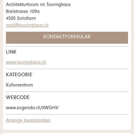
Anzeige nicht mehr gültig
Architekturforum im Touringhaus
Anzeige unvollständig
Bielstrasse 109a
4500 Solothurn
mail@touringhaus.ch
KONTAKTFORMULAR
LINK
Kontakt
www.touringhaus.ch
* Eingabe erforderlich
Verfassen Sie eine Nachricht für die
KATEGORIE
ANZEIGE WEITEREMPFEHLEN
Kontaktpersonen dieser Anzeige.
Kulturzentrum
Nachricht
Schliessen
WEBCODE
www.sogenda.ch/ttWGHV
Anzeige beanstanden
* Eingabe erforderlich