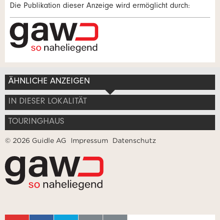
Die Publikation dieser Anzeige wird ermöglicht durch:
Zur Qualitätssicherung wird eine Kopie der E-Mail an
guidle übermittelt.
Adresse
NACHRICHT SENDEN
Schliessen
ÄHNLICHE ANZEIGEN
IN DIESER LOKALITÄT
TOURINGHAUS
© 2026 Guidle AG
Impressum
Datenschutz
Nachricht