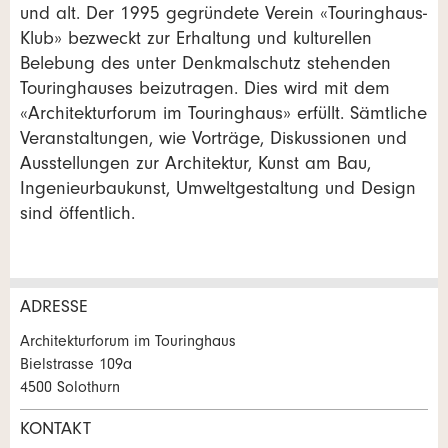
und alt. Der 1995 gegründete Verein «Touringhaus-
Klub» bezweckt zur Erhaltung und kulturellen
Belebung des unter Denkmalschutz stehenden
Touringhauses beizutragen. Dies wird mit dem
«Architekturforum im Touringhaus» erfüllt. Sämtliche
Veranstaltungen, wie Vorträge, Diskussionen und
Ausstellungen zur Architektur, Kunst am Bau,
Ingenieurbaukunst, Umweltgestaltung und Design
sind öffentlich.
ADRESSE
Anzeige beanstanden
Anzeige weiterempfehlen
Architekturforum im Touringhaus
Bielstrasse 109a
Ihr Feedback wird sehr geschätzt!
Empfehlen Sie diese Anzeige an Freunde weiter.
4500 Solothurn
KONTAKT
Allgemeines Feedback