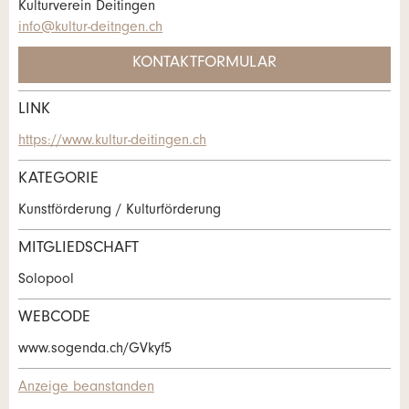
Kulturverein Deitingen
Allgemeines Feedback
info@kultur-deitngen.ch
Anzeige nicht mehr gültig
KONTAKTFORMULAR
Anzeige unvollständig
LINK
Kontakt
https://www.kultur-deitingen.ch
Verfassen Sie eine Nachricht für die
KATEGORIE
Kontaktpersonen dieser Anzeige.
Kunstförderung / Kulturförderung
* Eingabe erforderlich
MITGLIEDSCHAFT
ANZEIGE WEITEREMPFEHLEN
Solopool
Nachricht
Schliessen
WEBCODE
www.sogenda.ch/GVkyf5
Anzeige beanstanden
Adresse