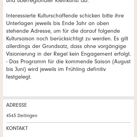
und überregionaler Kleinkunst ab.
Interessierte Kulturschaffende schicken bitte ihre
Unterlagen jeweils bis Ende Jahr an oben
stehende Adresse, um für die darauf folgende
Kultursaison noch berücksichtigt zu werden. Es gilt
allerdings der Grundsatz, dass ohne vorgängige
Visionierung in der Regel kein Engagement erfolgt.
- Das Programm für die kommende Saison (August
bis Juni) wird jeweils im Frühling definitiv
festgelegt.
ADRESSE
Anzeige beanstanden
Anzeige weiterempfehlen
4543 Deitingen
Ihr Feedback wird sehr geschätzt!
Empfehlen Sie diese Anzeige an Freunde weiter.
KONTAKT