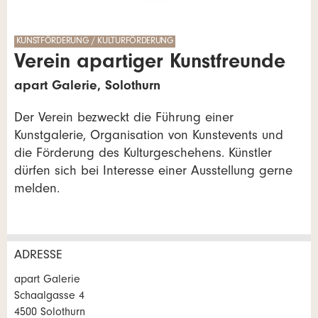
KUNSTFÖRDERUNG / KULTURFÖRDERUNG
Verein apartiger Kunstfreunde
apart Galerie, Solothurn
Der Verein bezweckt die Führung einer
Kunstgalerie, Organisation von Kunstevents und
die Förderung des Kulturgeschehens. Künstler
dürfen sich bei Interesse einer Ausstellung gerne
melden.
ADRESSE
Anzeige beanstanden
Anzeige weiterempfehlen
apart Galerie
Schaalgasse 4
Ihr Feedback wird sehr geschätzt!
Empfehlen Sie diese Anzeige an Freunde weiter.
4500 Solothurn