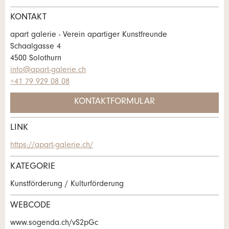
KONTAKT
Allgemeines Feedback
Anzeige nicht mehr gültig
apart galerie - Verein apartiger Kunstfreunde
Anzeige unvollständig
Schaalgasse 4
4500 Solothurn
info@apart-galerie.ch
+41 79 929 08 08
KONTAKTFORMULAR
LINK
* Eingabe erforderlich
Kontakt
https://apart-galerie.ch/
ANZEIGE WEITEREMPFEHLEN
Verfassen Sie eine Nachricht für die
KATEGORIE
Kontaktpersonen dieser Anzeige.
Nachricht
Schliessen
Kunstförderung / Kulturförderung
WEBCODE
www.sogenda.ch/vS2pGc