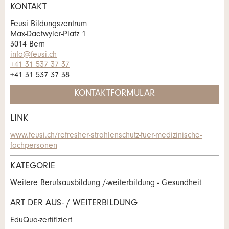
KONTAKT
* Eingabe erforderlich
Adresszusatz:
Feusi Bildungszentrum
Max-Daetwyler-Platz 1
ANZEIGE WEITEREMPFEHLEN
3014 Bern
info@feusi.ch
Nachricht
Schliessen
Strasse und Nr. *:
+41 31 537 37 37
+41 31 537 37 38
KONTAKTFORMULAR
PLZ / Ort *:
LINK
* Eingabe erforderlich
Kontakt
www.feusi.ch/refresher-strahlenschutz-fuer-medizinische-
E-Mail *:
Zur Qualitätssicherung wird eine Kopie der E-Mail an
fachpersonen
Verfassen Sie eine Nachricht für die
guidle übermittelt.
KATEGORIE
Kontaktpersonen dieser Anzeige.
Telefon *:
NACHRICHT SENDEN
Weitere Berufsausbildung /-weiterbildung - Gesundheit
Schliessen
ART DER AUS- / WEITERBILDUNG
Nachricht:
EduQua-zertifiziert