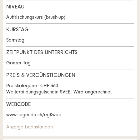
NIVEAU
* Pflichtfeld
Auffrischungskurs (brush-up)
Information: Zur Qualitätssicherung wird eine
Kopie der E-Mail an guidle gesendet.
KURSTAG
Adresse
Samstag
This site is protected by reCAPTCHA and the Google
Privacy Policy
and
Terms of Service
apply.
ZEITPUNKT DES UNTERRICHTS
Ganzer Tag
SCHLIESSEN
PREIS & VERGÜNSTIGUNGEN
ANMELDEN
Preiskategorie: CHF 360
Weiterbildungsgutschein SVEB: Wird angerechnet
WEBCODE
www.sogenda.ch/egKwap
Nachricht
Anzeige beanstanden