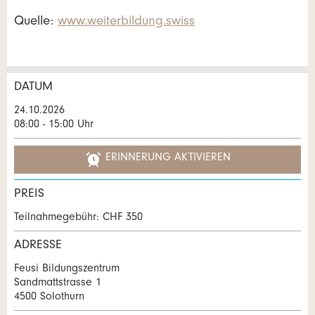
Quelle:
www.weiterbildung.swiss
DATUM
Anzeige beanstanden
Anzeige weiterempfehlen
24.10.2026
08:00 - 15:00 Uhr
Reservation
Ihr Feedback wird sehr geschätzt!
Empfehlen Sie diese Anzeige an Freunde weiter.
ERINNERUNG AKTIVIEREN
Veranstaltungsdatum *:
Allgemeines Feedback
Anzahl der Teilnehmer *:
PREIS
Anzeige nicht mehr gültig
Anzeige unvollständig
Teilnahmegebühr: CHF 350
Vorname / Nachname *:
ADRESSE
Feusi Bildungszentrum
Sandmattstrasse 1
Firma / Organisation:
4500 Solothurn