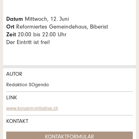
Datum
Mittwoch, 12. Juni
Ort
Reformiertes Gemeindehaus, Biberist
Zeit
20:00 bis 22:00 Uhr
Der Eintritt ist frei!
AUTOR
Anzeige beanstanden
Anzeige weiterempfehlen
Redaktion SOgenda
Ihr Feedback wird sehr geschätzt!
Empfehlen Sie diese Anzeige an Freunde weiter.
LINK
www.konzern-initiative.ch
Allgemeines Feedback
KONTAKT
Anzeige nicht mehr gültig
Anzeige unvollständig
KONTAKTFORMULAR