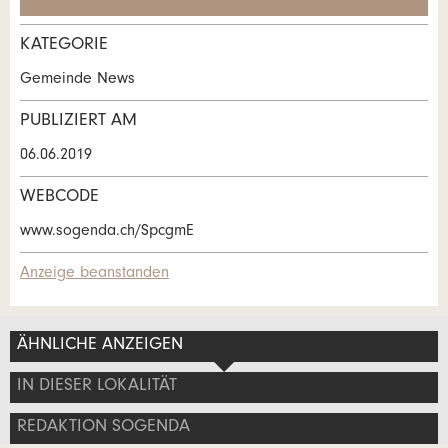
KATEGORIE
Kontakt
Gemeinde News
Verfassen Sie eine Nachricht für die
PUBLIZIERT AM
Kontaktpersonen dieser Anzeige.
* Eingabe erforderlich
06.06.2019
ANZEIGE WEITEREMPFEHLEN
WEBCODE
www.sogenda.ch/SpcgmE
Nachricht
Schliessen
Anzeige beanstanden
ÄHNLICHE ANZEIGEN
* Eingabe erforderlich
Adresse
IN DIESER LOKALITÄT
Zur Qualitätssicherung wird eine Kopie der E-Mail an
guidle übermittelt.
REDAKTION SOGENDA