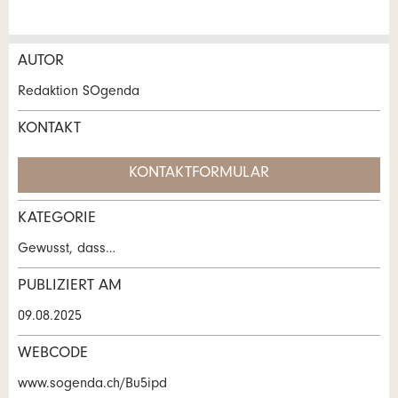
AUTOR
Anzeige beanstanden
Anzeige weiterempfehlen
Redaktion SOgenda
Ihr Feedback wird sehr geschätzt!
Empfehlen Sie diese Anzeige an Freunde weiter.
KONTAKT
KONTAKTFORMULAR
Allgemeines Feedback
Anzeige nicht mehr gültig
KATEGORIE
Anzeige unvollständig
Kontakt
Gewusst, dass…
Verfassen Sie eine Nachricht für die
PUBLIZIERT AM
Kontaktpersonen dieser Anzeige.
09.08.2025
WEBCODE
* Eingabe erforderlich
www.sogenda.ch/Bu5ipd