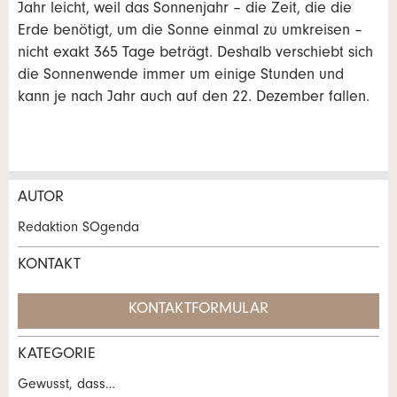
Jahr leicht, weil das Sonnenjahr – die Zeit, die die
Erde benötigt, um die Sonne einmal zu umkreisen –
nicht exakt 365 Tage beträgt. Deshalb verschiebt sich
die Sonnenwende immer um einige Stunden und
kann je nach Jahr auch auf den 22. Dezember fallen.
AUTOR
Anzeige beanstanden
Anzeige weiterempfehlen
Redaktion SOgenda
Ihr Feedback wird sehr geschätzt!
Empfehlen Sie diese Anzeige an Freunde weiter.
KONTAKT
KONTAKTFORMULAR
Allgemeines Feedback
Anzeige nicht mehr gültig
KATEGORIE
Anzeige unvollständig
Kontakt
Gewusst, dass…