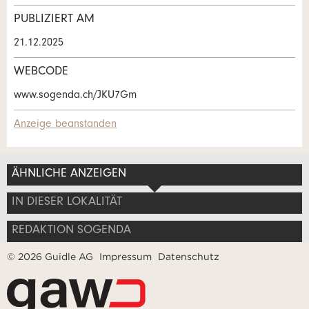
Verfassen Sie eine Nachricht für die
PUBLIZIERT AM
Kontaktpersonen dieser Anzeige.
21.12.2025
WEBCODE
* Eingabe erforderlich
www.sogenda.ch/JKU7Gm
ANZEIGE WEITEREMPFEHLEN
Anzeige beanstanden
Nachricht
Schliessen
ÄHNLICHE ANZEIGEN
Adresse
IN DIESER LOKALITÄT
REDAKTION SOGENDA
* Eingabe erforderlich
© 2026 Guidle AG
Impressum
Datenschutz
Zur Qualitätssicherung wird eine Kopie der E-Mail an
guidle übermittelt.