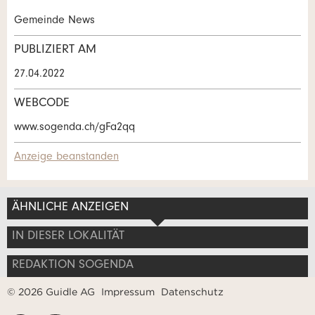
Kontakt
Gemeinde News
Verfassen Sie eine Nachricht für die
PUBLIZIERT AM
Kontaktpersonen dieser Anzeige.
* Eingabe erforderlich
27.04.2022
ANZEIGE WEITEREMPFEHLEN
WEBCODE
www.sogenda.ch/gFa2qq
Nachricht
Schliessen
Anzeige beanstanden
ÄHNLICHE ANZEIGEN
* Eingabe erforderlich
Adresse
IN DIESER LOKALITÄT
Zur Qualitätssicherung wird eine Kopie der E-Mail an
guidle übermittelt.
REDAKTION SOGENDA
© 2026 Guidle AG
Impressum
Datenschutz
NACHRICHT SENDEN