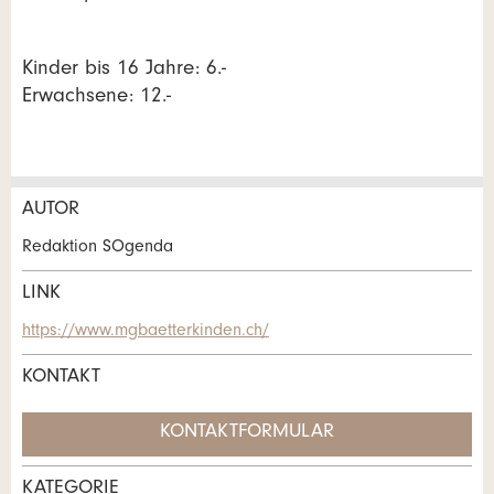
Kinder bis 16 Jahre: 6.-
Erwachsene: 12.-
AUTOR
Anzeige beanstanden
Anzeige weiterempfehlen
Redaktion SOgenda
Ihr Feedback wird sehr geschätzt!
Empfehlen Sie diese Anzeige an Freunde weiter.
LINK
https://www.mgbaetterkinden.ch/
Allgemeines Feedback
KONTAKT
Anzeige nicht mehr gültig
Anzeige unvollständig
KONTAKTFORMULAR
KATEGORIE