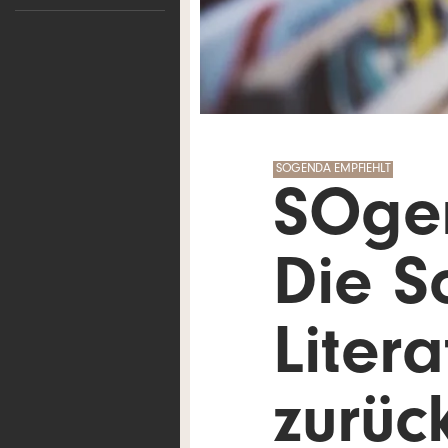
SOGENDA EMPFIEHLT
SOgen
Die S
Liter
zurüc