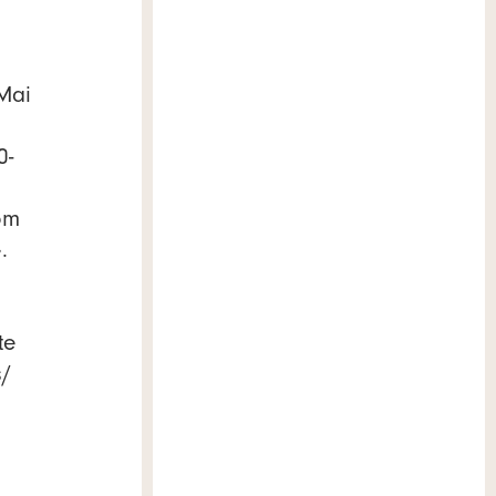
 Mai
0-
om
.
te
s/