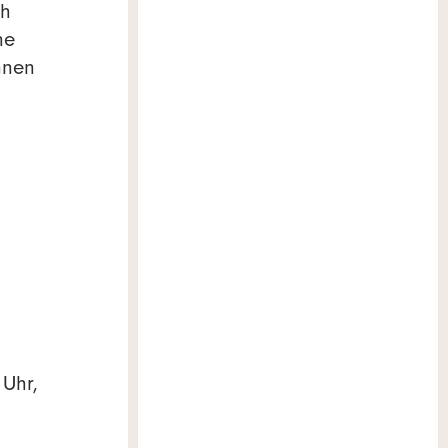
ch
ne
nnen
 Uhr,