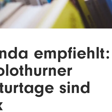
da empfiehlt:
olothurner
aturtage sind
k