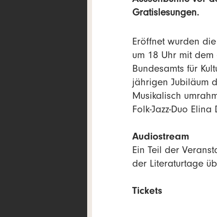
Aussenbühne vor de
Gratislesungen.
Eröffnet wurden die
um 18 Uhr mit dem e
Bundesamts für Kul
jährigen Jubiläum 
Musikalisch umrahm
Folk-Jazz-Duo Elina
Audiostream
Ein Teil der Verans
der Literaturtage ü
Tickets