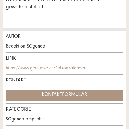
Ladentisch bis zum Gemüseproduzenten
gewährleistet ist
AUTOR
Anzeige beanstanden
Anzeige weiterempfehlen
Redaktion SOgenda
Ihr Feedback wird sehr geschätzt!
Empfehlen Sie diese Anzeige an Freunde weiter.
LINK
https://www.gemuese.ch/Saisonkalender
Allgemeines Feedback
KONTAKT
Anzeige nicht mehr gültig
Anzeige unvollständig
KONTAKTFORMULAR
KATEGORIE
Kontakt
SOgenda empfiehlt