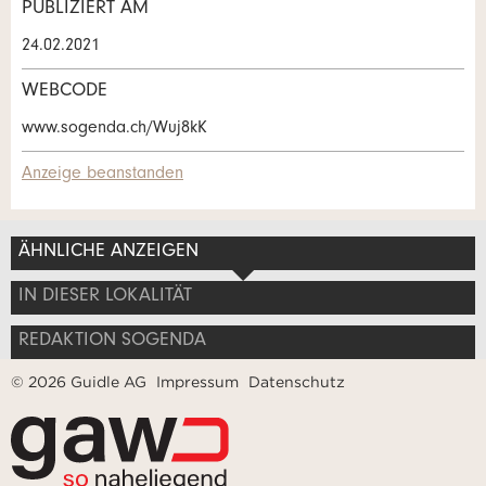
Verfassen Sie eine Nachricht für die
PUBLIZIERT AM
Kontaktpersonen dieser Anzeige.
* Eingabe erforderlich
24.02.2021
ANZEIGE WEITEREMPFEHLEN
WEBCODE
www.sogenda.ch/Wuj8kK
Nachricht
Schliessen
Anzeige beanstanden
ÄHNLICHE ANZEIGEN
* Eingabe erforderlich
Adresse
IN DIESER LOKALITÄT
Zur Qualitätssicherung wird eine Kopie der E-Mail an
guidle übermittelt.
REDAKTION SOGENDA
© 2026 Guidle AG
Impressum
Datenschutz
NACHRICHT SENDEN
Schliessen