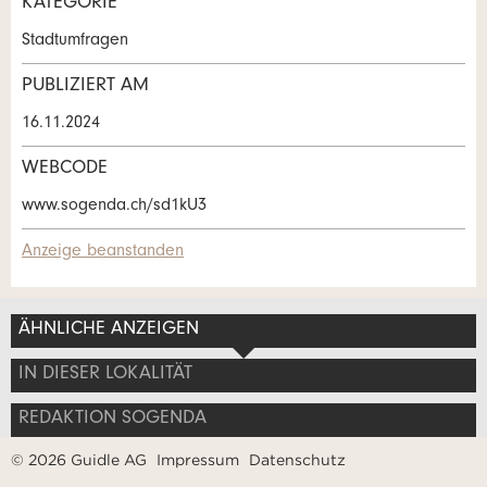
KATEGORIE
Kontakt
Stadtumfragen
Verfassen Sie eine Nachricht für die
PUBLIZIERT AM
Kontaktpersonen dieser Anzeige.
* Eingabe erforderlich
16.11.2024
ANZEIGE WEITEREMPFEHLEN
WEBCODE
www.sogenda.ch/sd1kU3
Nachricht
Schliessen
Anzeige beanstanden
ÄHNLICHE ANZEIGEN
* Eingabe erforderlich
Adresse
IN DIESER LOKALITÄT
Zur Qualitätssicherung wird eine Kopie der E-Mail an
guidle übermittelt.
REDAKTION SOGENDA
© 2026 Guidle AG
Impressum
Datenschutz
NACHRICHT SENDEN