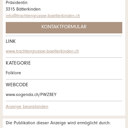
Anzeige nicht mehr gültig
Präsidentin
Anzeige unvollständig
3315 Bätterkinden
info@trachtengruppe-baetterkinden.ch
KONTAKTFORMULAR
LINK
Kontakt
www.trachtengruppe-baetterkinden.ch
* Eingabe erforderlich
Verfassen Sie eine Nachricht für die
KATEGORIE
Kontaktpersonen dieser Anzeige.
ANZEIGE WEITEREMPFEHLEN
Folklore
Nachricht
Schliessen
WEBCODE
www.sogenda.ch/PWZ8EY
Anzeige beanstanden
* Eingabe erforderlich
Die Publikation dieser Anzeige wird ermöglicht durch: