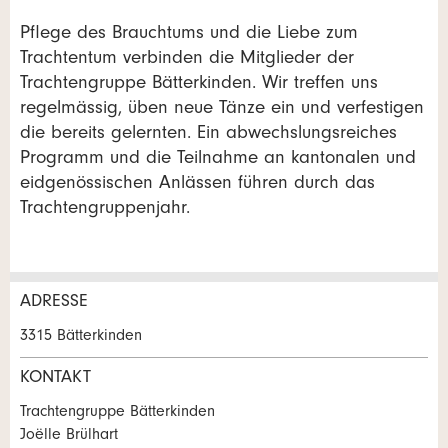
Pflege des Brauchtums und die Liebe zum
Trachtentum verbinden die Mitglieder der
Trachtengruppe Bätterkinden. Wir treffen uns
regelmässig, üben neue Tänze ein und verfestigen
die bereits gelernten. Ein abwechslungsreiches
Programm und die Teilnahme an kantonalen und
eidgenössischen Anlässen führen durch das
Trachtengruppenjahr.
ADRESSE
Anzeige beanstanden
Anzeige weiterempfehlen
3315 Bätterkinden
Ihr Feedback wird sehr geschätzt!
Empfehlen Sie diese Anzeige an Freunde weiter.
KONTAKT
Trachtengruppe Bätterkinden
Allgemeines Feedback
Joëlle Brülhart