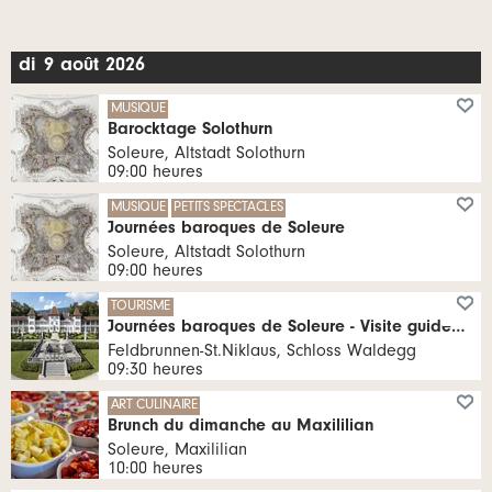
manche
di
9
août
2026
MUSIQUE
Barocktage Solothurn
Soleure, Altstadt Solothurn
09:00 heures
MUSIQUE
PETITS SPECTACLES
Journées baroques de Soleure
Soleure, Altstadt Solothurn
09:00 heures
TOURISME
Journées baroques de Soleure - Visite guidée du château de Waldegg
Feldbrunnen-St.Niklaus, Schloss Waldegg
09:30 heures
ART CULINAIRE
Brunch du dimanche au Maxililian
Soleure, Maxililian
10:00 heures