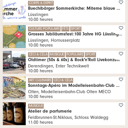
CORPS & ESPRIT
Buechibärger Sommerkirche: Miteme blaue Oug drvo cho
Lüsslingen
10:00 heures
CULTURE POPULAIRE
FÊTE
SPORT
Grosses Jubiläumsfest:100 Jahre HG Lüsslingen-Nennigkofen
Lüsslingen, Hornusserplatz
10:00 heures
CECI & CELA
MUSIQUE
POPULAIRE
SPORT
Oldtimer (50s & 60s) & Rock'n'Roll Livekonzert
Derendingen, Enter Technikwelt
10:00 heures
ART CULINAIRE
CECI & CELA
Sonntags-Apéro im Modelleisenbahn-Club Olten
Olten, Modelleisenbahn-Club Olten MECO
10:00 heures
MUSIQUE
Atelier de parfumerie
Feldbrunnen-St.Niklaus, Schloss Waldegg
11:00 heures