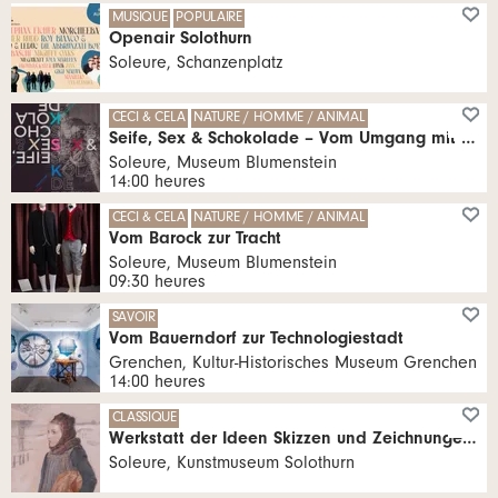
MUSIQUE
POPULAIRE
Openair Solothurn
Soleure, Schanzenplatz
CECI & CELA
NATURE / HOMME / ANIMAL
Seife, Sex & Schokolade – Vom Umgang mit den Körpersäften
Soleure, Museum Blumenstein
14:00 heures
CECI & CELA
NATURE / HOMME / ANIMAL
Vom Barock zur Tracht
Soleure, Museum Blumenstein
09:30 heures
SAVOIR
Vom Bauerndorf zur Technologiestadt
Grenchen, Kultur-Historisches Museum Grenchen
14:00 heures
CLASSIQUE
Werkstatt der Ideen Skizzen und Zeichnungen aus der Sammlung
Soleure, Kunstmuseum Solothurn