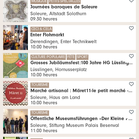
MUSIQUE
PETITS SPECTACLES
Journées baroques de Soleure
Soleure, Altstadt Solothurn
09:30 heures
CECI & CELA
Enter Flohmarkt
Derendingen, Enter Technikwelt
10:00 heures
CULTURE POPULAIRE
FÊTE
SPORT
Grosses Jubiläumsfest:100 Jahre HG Lüsslingen-Nennigkofen
Lüsslingen, Hornusserplatz
10:00 heures
TOURISME
Marché artisanal : Märet11-le petit marché -Edition 2026
Soleure, Haus am Land
10:00 heures
TOURISME
Öffentliche Museumsführungen «Der Kleine Prinz und seine Welt»
Soleure, Stiftung Museum Palais Besenval
11:00 heures