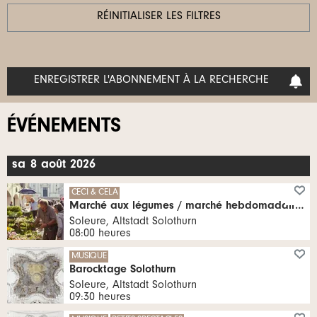
RÉINITIALISER LES FILTRES
ENREGISTRER L'ABONNEMENT À LA RECHERCHE
ÉVÉNEMENTS
medi
sa
8
août
2026
CECI & CELA
Marché aux légumes / marché hebdomadaire de Soleure
Soleure, Altstadt Solothurn
08:00 heures
MUSIQUE
Barocktage Solothurn
Soleure, Altstadt Solothurn
09:30 heures