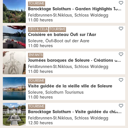
TOURISME
Barocktage Solothurn - Garden Highlights Tour (in English)
Feldbrunnen-St.Niklaus, Schloss Waldegg
11:00 heures
CECI & CELA
TOURISME
Croisière en bateau Öufi sur l’Aar
Soleure, Öufi-Boot auf der Aare
11:00 heures
ENFANTS
Journées baroques de Soleure - Créations de mode baroques pour enfants
Feldbrunnen-St.Niklaus, Schloss Waldegg
11:00 heures
TOURISME
Visite guidée de la vieille ville de Soleure
Soleure, Solothurn Tourismus
11:00 heures
TOURISME
Barocktage Solothurn - Visite guidée du château de Waldegg (en français)
Feldbrunnen-St.Niklaus, Schloss Waldegg
12:30 heures