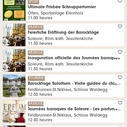
SPORT
Ultimate Frisbee Schnupperturnier
Olten, Sportanlage Kleinholz
11:00 heures
MUSIQUE
Feierliche Eröffnung der Barocktage
Soleure, Röm.-kath. Jesuitenkirche
11:30 heures
MUSIQUE
Inauguration officielle des Journées baroques
Soleure, Röm.-kath. Jesuitenkirche
11:30 heures
TOURISME
Barocktage Solothurn - Visite guidée du château de Waldegg (en français)
Feldbrunnen-St.Niklaus, Schloss Waldegg
12:30 heures
MUSIQUE
Journées baroques de Soleure - Les parfums du baroque
Feldbrunnen-St.Niklaus, Schloss Waldegg
12:30 heures