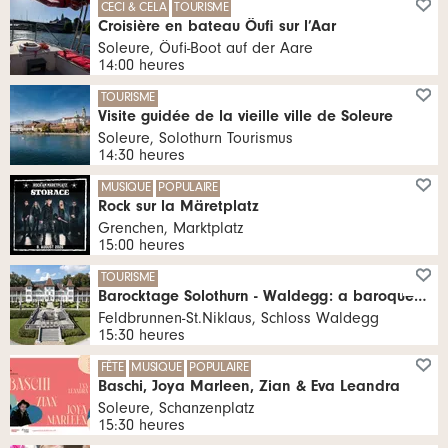
CECI & CELA
TOURISME
Croisière en bateau Öufi sur l’Aar
Soleure, Öufi-Boot auf der Aare
14:00 heures
TOURISME
Visite guidée de la vieille ville de Soleure
Soleure, Solothurn Tourismus
14:30 heures
MUSIQUE
POPULAIRE
Rock sur la Märetplatz
Grenchen, Marktplatz
15:00 heures
TOURISME
Barocktage Solothurn - Waldegg: a baroque country house (in English)
Feldbrunnen-St.Niklaus, Schloss Waldegg
15:30 heures
FÊTE
MUSIQUE
POPULAIRE
Baschi, Joya Marleen, Zian & Eva Leandra
Soleure, Schanzenplatz
15:30 heures