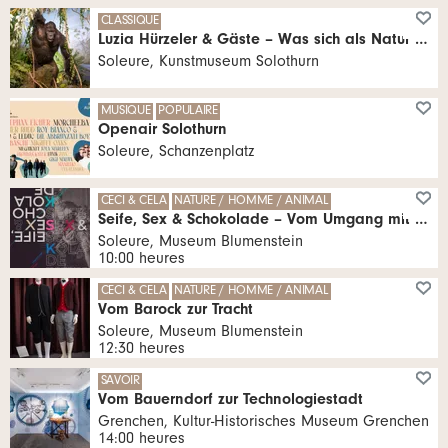
CLASSIQUE
Luzia Hürzeler & Gäste – Was sich als Natur zeigt
Soleure, Kunstmuseum Solothurn
MUSIQUE
POPULAIRE
Openair Solothurn
Soleure, Schanzenplatz
CECI & CELA
NATURE / HOMME / ANIMAL
Seife, Sex & Schokolade – Vom Umgang mit den Körpersäften
Soleure, Museum Blumenstein
10:00 heures
CECI & CELA
NATURE / HOMME / ANIMAL
Vom Barock zur Tracht
Soleure, Museum Blumenstein
12:30 heures
SAVOIR
Vom Bauerndorf zur Technologiestadt
Grenchen, Kultur-Historisches Museum Grenchen
14:00 heures