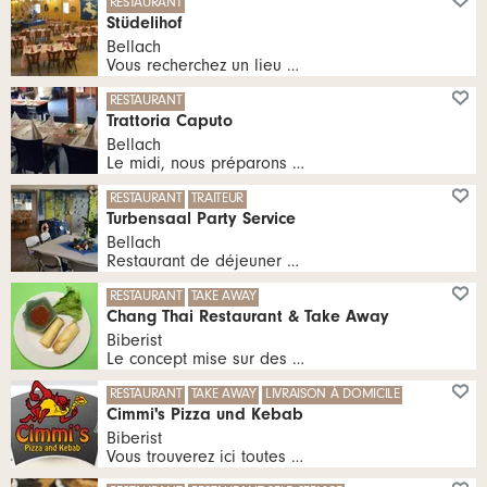
RESTAURANT
Stüdelihof
Bellach
Vous recherchez un lieu approprié pour votre célébration, comme un mariage, un anniversaire, un dîner d'entreprise ou un événement de club, alors nous sommes la bonne adresse pour vous. Nous serons heureux de vous accueillir.
RESTAURANT
Trattoria Caputo
Bellach
Le midi, nous préparons un menu. Le soir, il est possible de commander à la carte. Des spécialités italiennes sont à disposition comme : Antipasti, pizzas, pâtes, etc. Le dessert ne doit bien sûr pas manquer.
RESTAURANT
TRAITEUR
Turbensaal Party Service
Bellach
Restaurant de déjeuner et service de fête.
RESTAURANT
TAKE AWAY
Chang Thai Restaurant & Take Away
Biberist
Le concept mise sur des plats thaïlandais fraîchement cuisinés et fidèles à l'original. Nous accordons une grande importance à la qualité des produits et à leur préparation.
tous les Lu, Ma, Me, Je, Ve 11:00 - 14:00 heures | tous les Di 16:00 - 21:00 heures | tous les Lu, Ma, Me, Je, Ve 17:00 - 21:00 heures | tous les Sa 11:00 - 21:00 heures
RESTAURANT
TAKE AWAY
LIVRAISON À DOMICILE
Cimmi's Pizza und Kebab
Biberist
Vous trouverez ici toutes les informations concernant notre offre et notre service. Nous nous réjouissons de pouvoir vous servir nos spécialités toujours fraîches avec le sourire dans notre restaurant ou de vous les livrer à domicile.
tous les Lu, Ma, Me, Je, Ve 11:00 - 13:30 heures | tous les Lu, Ma, Me, Je 17:00 - 24:00 heures | tous les Ve, Sa 17:00 - 03:00 heures | tous les Di 17:00 - 23:00 heures