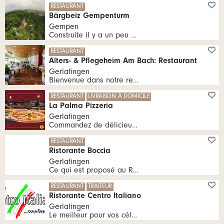
tous les Me, Je, Ve, Sa 11:00 - 23:00 heures | tous les Di 11:00 - 22:00 heures
RESTAURANT
Bärgbeiz Gempenturm
Gempen
Construite il y a un peu plus de 100 ans, cette maison est unique dans la région de par sa situation, ce qui en fait un but d'excursion très apprécié ou une halte idéale lors d'une randonnée.
tous les Me, Je, Ve, Sa 11:30 - 22:00 heures | tous les Di 11:00 - 18:00 heures
RESTAURANT
Alters- & Pflegeheim Am Bach: Restaurant
Gerlafingen
Bienvenue dans notre restaurant public et chaleureux.
09:00 - 17:00 heures
RESTAURANT
LIVRAISON À DOMICILE
La Palma Pizzeria
Gerlafingen
Commandez de délicieux plats en ligne à la pizzeria La Palma. Les meilleures spécialités sont livrées rapidement et à chaud à votre domicile. La Palma Pizzeria - Votre service de livraison pour Gerlafingen et ses environs.
tous les Lu, Ma, Me, Je 10:00 - 22:45 heures | tous les Ve, Sa 10:00 - 23:45 heures | tous les Di 10:00 - 21:45 heures
RESTAURANT
Ristorante Boccia
Gerlafingen
Ce qui est proposé au Ristorante Boccia, c'est la passion, c'est la confiance, et surtout, c'est un endroit où l'on se sent bien.
tous les Lu, Me, Je, Ve, Sa 17:30 - 24:00 heures | tous les Lu, Me, Je, Ve, Sa, Di 10:30 - 14:30 heures | tous les Di 17:00 - 23:00 heures
RESTAURANT
TRAITEUR
Ristorante Centro Italiano
Gerlafingen
Le meilleur pour vos célébrations !