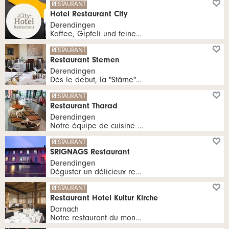
RESTAURANT
Hotel Restaurant City
Derendingen
Kaffee, Gipfeli und feine Speisen
RESTAURANT
Restaurant Sternen
Derendingen
Dès le début, la "Stärne" a été une économie spéciale et vivante. Les gens se sont rencontrés ici. Jeunes et vieux, "épais et maigres", gens du village et gens de l'extérieur. Une auberge pour tous. Cela devrait rester ainsi.
tous les Ma, Me, Je, Ve 11:00 - 14:00 heures | tous les Ma, Je, Ve, Sa 17:30 heures
RESTAURANT
Restaurant Tharad
Derendingen
Notre équipe de cuisine et de service se fera un plaisir de vous gâter avec un délicieux déjeuner et une offre de dessert dans l'après-midi.
09:00 - 17:00 heures
RESTAURANT
SRIGNAGS Restaurant
Derendingen
Déguster un délicieux repas indien dans une ambiance magnifique.
tous les Ma, Me, Je, Ve 11:00 - 14:00 heures | tous les Ma, Me, Je, Ve 17:00 - 22:00 heures | tous les Sa 17:00 - 23:00 heures
RESTAURANT
Restaurant Hotel Kultur Kirche
Dornach
Notre restaurant du monastère vous est ouvert tous les jours, que vous ayez une petite ou une grande faim.