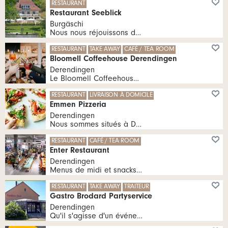
RESTAURANT
Restaurant Seeblick
Burgäschi
Nous nous réjouissons de vous gâter, de vous proposer quelque chose de spécial pour que votre séjour chez nous soit un plaisir de tous les sens.
tous les Lu, Ma, Me, Je, Ve, Sa 09:00 heures | tous les Di 09:00 - 20:30 heures
RESTAURANT
TAKE AWAY
CAFÉ / TEA ROOM
Bloomell Coffeehouse Derendingen
Derendingen
Le Bloomell Coffeehouse à Derendingen propose un brunch 365 jours par an !
09:00 - 17:00 heures
RESTAURANT
LIVRAISON À DOMICILE
Emmen Pizzeria
Derendingen
Nous sommes situés à Derendingen et nous livrons des pizzas de type cuisine.
tous les Lu, Ma, Me, Je, Ve 11:00 - 13:30 heures | tous les Lu, Ma, Me, Je 16:00 - 23:00 heures | tous les Ve 17:00 - 24:00 heures | tous les Sa 11:00 - 24:00 heures | tous les Di 15:00 - 22:00 heures
RESTAURANT
CAFÉ / TEA ROOM
Enter Restaurant
Derendingen
Menus de midi et snacks à Derendingen
tous les Ma, Me, Je, Ve, Sa, Di 10:00 - 17:00 heures
RESTAURANT
TAKE AWAY
TRAITEUR
Gastro Brodard Partyservice
Derendingen
Qu'il s'agisse d'un événement en salle, d'un dîner magique ou de l'organisation complète d'un événement !
tous les Lu, Ma, Me, Je 08:00 - 14:00 heures