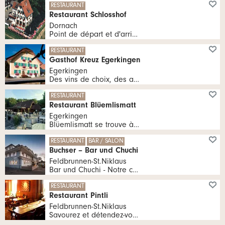
tous les Lu, Ma, Me, Je, Ve, Sa 09:00 - 22:00 heures | tous les Di 09:00 - 18:00 heures
RESTAURANT
Restaurant Schlosshof
Dornach
Point de départ et d'arrivée de magnifiques promenades. À seulement 3 minutes à pied des ruines de Dorneck.
tous les Me, Je 11:00 - 22:30 heures | tous les Ve, Sa 11:00 - 23:00 heures | tous les Di 11:00 - 20:00 heures
RESTAURANT
Gasthof Kreuz Egerkingen
Egerkingen
Des vins de choix, des assiettes joliment présentées et des plats qui ravissent les papilles.
tous les Lu, Ma, Me, Je, Ve 09:00 - 23:00 heures
RESTAURANT
Restaurant Blüemlismatt
Egerkingen
Blüemlismatt se trouve à 814 m d'altitude et directement sur le sentier européen de grande randonnée. Profitez de la vue au loin sur le Mittelland et les Alpes depuis notre terrasse et laissez-vous gâter par notre équipe de cuisine.
tous les Me, Je, Ve, Sa 10:00 - 14:45 heures | tous les Di 09:00 - 17:00 heures | tous les Me, Je, Ve, Sa 17:30 - 22:30 heures
RESTAURANT
BAR / SALON
Buchser – Bar und Chuchi
Feldbrunnen-St.Niklaus
Bar und Chuchi - Notre concept est la diversité, la terre-à-terre, la variété. Nous sommes un simple pub de village et un lieu de surprises et d'expériences. Nous sommes un bon endroit pour les habitués et un aimant pour les rencontres inattendues.
tous les Ma, Me, Je, Ve 11:00 - 14:00 heures | tous les Ma, Me, Je, Ve 17:30 - 23:00 heures | tous les Sa 17:00 - 23:00 heures
RESTAURANT
Restaurant Pintli
Feldbrunnen-St.Niklaus
Savourez et détendez-vous dans le restaurant inondé de soleil, essayez un verre de "Vintli", notre vin maison, dans l'atmosphère familiale et conviviale de la salle de restaurant.