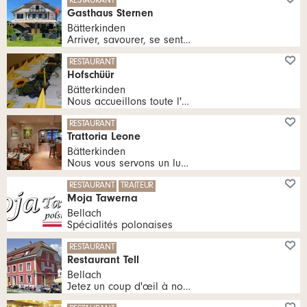
RESTAURANT
Gasthaus Sternen
Bätterkinden
Arriver, savourer, se sentir bien, séjourner !
RESTAURANT
Hofschüür
Bätterkinden
Nous accueillons toute l'année des groupes de visiteurs sur réservation dans la Hofschüür chauffée.
RESTAURANT
Trattoria Leone
Bätterkinden
Nous vous servons un lunch de midi composé d'une soupe, d'une salade et, au choix, d'un plat de viande, de pâtes ou de pizza. Sur demande, nous vous proposons notre carte ou un petit business lunch.
au 16/9/2026 tous les Ma, Me, Je, Ve, Sa 11:00 - 14:00 heures | au 16/9/2026 tous les Ma, Me, Je, Ve, Sa 17:30 heures | 9/10/2026 - 23/12/2026 tous les Ma, Me, Je, Ve, Sa 11:00 - 14:00 heures | 9/10/2026 - 23/12/2026 tous les Ma, Me, Je, Ve, Sa 17:30 heures | 15/1/2027 - 25/3/2027 tous les Ma, Me, Je, Ve, Sa 11:00 - 14:00 heures | 15/1/2027 - 25/3/2027 tous les Ma, Me, Je, Ve, Sa 17:30 heures | 30/3/2027 - 5/5/2027 tous les Ma, Me, Je, Ve, Sa 11:00 - 14:00 heures | 30/3/2027 - 5/5/2027 tous les Ma, Me, Je, Ve, Sa 17:30 heures | 11/5/2027 - 15/9/2027 tous les Ma, Me, Je, Ve, Sa 11:00 - 14:00 heures | 11/5/2027 - 15/9/2027 tous les Ma, Me, Je, Ve, Sa 17:30 heures |
RESTAURANT
TRAITEUR
Moja Tawerna
Bellach
Spécialités polonaises
tous les Lu, Ma, Me, Je 08:30 - 17:00 heures | tous les Ve 08:30 - 22:00 heures | tous les Sa 09:00 - 22:00 heures | tous les Di 11:00 - 20:00 heures
RESTAURANT
Restaurant Tell
Bellach
Jetez un coup d'œil à notre vaste carte avec des plats traditionnels, des spécialités italiennes et des offres saisonnières.
tous les Lu, Ma, Me, Je, Ve, Sa 17:30 - 23:30 heures | tous les Lu, Ma, Me, Je, Ve 07:00 - 14:00 heures | tous les Sa 11:00 - 14:00 heures | tous les Di 11:00 - 22:00 heures