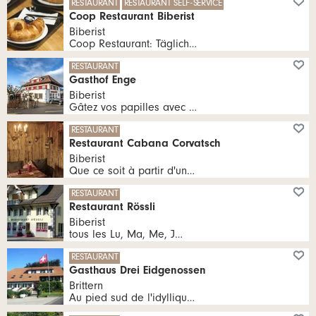
RESTAURANT
RESTAURANT SELF-SERVICE
Coop Restaurant Biberist
Biberist
Coop Restaurant: Täglich kulinarische Angebote erleben
tous les Sa 07:30 - 18:00 heures | tous les Lu, Ma, Me, Je 07:30 - 18:30 heures | tous les Ve 07:30 - 21:00 heures
RESTAURANT
Gasthof Enge
Biberist
Gâtez vos papilles avec des plats raffinés et des créations passionnantes de notre équipe de cuisine.
tous les Ve 17:00 - 23:00 heures | tous les Ma, Me, Je, Ve 11:00 - 14:00 heures | tous les Ma, Me, Je 17:00 - 22:00 heures | tous les Sa 15:00 - 23:00 heures
RESTAURANT
Restaurant Cabana Corvatsch
Biberist
Que ce soit à partir d'une plaque ou d'une poêle en fonte, qu'il s'agisse de spécialités ou de produits gourmets, ou encore de produits authentiques ou de poissons, tous les lièvres des neiges et les gourmands trouveront chez nous quelque chose de délicieux à "habbere" et à "tringga".
RESTAURANT
Restaurant Rössli
Biberist
tous les Lu, Ma, Me, Je, Ve 08:30 - 22:00 heures
RESTAURANT
Gasthaus Drei Eidgenossen
Brittern
Au pied sud de l'idyllique Bucheggberg, dans le canton de Soleure, s'étend la belle vallée de la Limpach, entourée de jolis villages agricoles.
tous les Lu, Ma, Ve, Sa 09:00 - 23:30 heures | tous les Di 09:00 - 21:30 heures