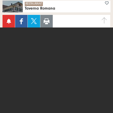
tous les Lu, Ma, Je, Ve, Sa 11:30 - 14:00 heures | tous les Je, Ve, Sa 18:00 - 22:30 heures | tous les Di 17:00 - 21:30 heures
RESTAURANT
Taverna Romana
Hessigkofen
AUF
AUF
SEITE
Au centre du village de Hessigkofen, dans le Bucheggberg soleurois, nous vous proposons non seulement des pâtes et des pizzas classiques, mais aussi des plats de viande et de poisson innovants.
FACEBOOK
TWITTER
AUSDRUCKEN
tous les Me, Je, Ve, Sa 11:00 - 14:30 heures | tous les Me, Je, Ve, Sa 18:00 - 23:00 heures | tous les Di 11:00 - 15:00 heures | tous les Di 18:00 - 22:00 heures
RESTAURANT
TEILEN
TEILEN
Restaurant Bergmatten
Hofstetten SO
Situé à 20 km de la ville de Bâle et à 699 m d'altitude exactement, le restaurant Bergmatten surplombe Hofstetten (SO).
tous les Je, Ve, Sa 11:00 - 23:30 heures | tous les Di 10:00 - 21:30 heures
RESTAURANT
Gasthof Sonne
Horriwil
Nous souhaitons vous proposer chez nous de délicieuses spécialités de la cuisine et de la cave à un rapport qualité-prix équitable.
tous les Ma, Me, Je, Ve, Sa 17:30 heures | tous les Ma, Me, Je, Ve 09:00 - 14:00 heures | tous les Sa 10:00 - 14:00 heures
RESTAURANT
Waldgasthaus Chalet Saalhöhe
Kienberg
Nous ne voulons pas seulement vous satisfaire, mais aussi vous enthousiasmer. C'est pourquoi nous accordons une grande importance à une cuisine saisonnière et créative. Que ce soit des spécialités, des classiques, des plats du terroir ou des tentations sucrées : Il y en a pour tous les goûts.
tous les Me, Je, Ve, Sa 09:00 - 23:00 heures | tous les Di 09:00 - 21:00 heures | tous les Ma 09:00 - 17:00 heures
RESTAURANT
DANCING
Dancing Ali-Baba
Kriegstetten
La salle de danse à l'atmosphère particulière.