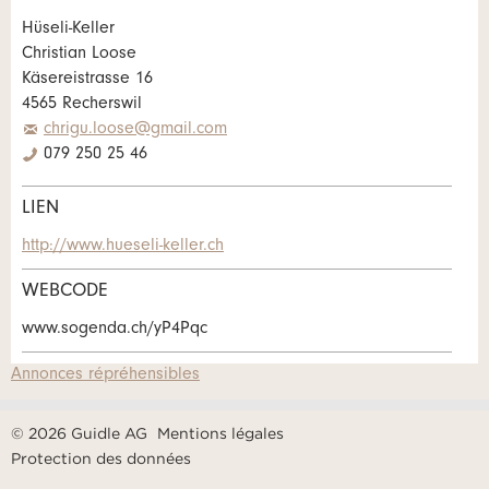
Annonces répréhensibles
Recommander l'annonce
Hüseli-Keller
Christian Loose
Käsereistrasse 16
Vos commentaires sont grandement appréciés!
Recommandez cette annonce à des amis.
4565 Recherswil
chrigu.loose@gmail.com
Commentaires généraux
079 250 25 46
Cette annonce n'est plus valable
Annonce incomplète
LIEN
Demande de réservation
http://www.hueseli-keller.ch
Composez un message à la personne de
WEBCODE
contact pour cette annonce .
www.sogenda.ch/yP4Pqc
Annonces répréhensibles
Accès *
* Saisie nécessaire
Ouvrir
un
© 2026 Guidle AG
Mentions légales
RECOMMANDER L'ANNONCE
Départ
AOÛT
2026
calendri
Protection des données
Ouvrir
Lu
Ma
Me
Je
Ve
Sa
Di
Nachricht
Fermer
un