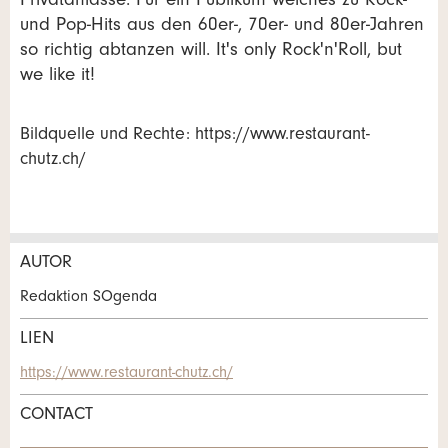
Privatanlässe. Für ein Publikum welches zu Rock-
und Pop-Hits aus den 60er-, 70er- und 80er-Jahren
so richtig abtanzen will. It's only Rock'n'Roll, but
we like it!
Bildquelle und Rechte: https://www.restaurant-
chutz.ch/
AUTOR
Annonces répréhensibles
Recommander l'annonce
Redaktion SOgenda
Vos commentaires sont grandement appréciés!
Recommandez cette annonce à des amis.
LIEN
https://www.restaurant-chutz.ch/
Commentaires généraux
CONTACT
Cette annonce n'est plus valable
Annonce incomplète