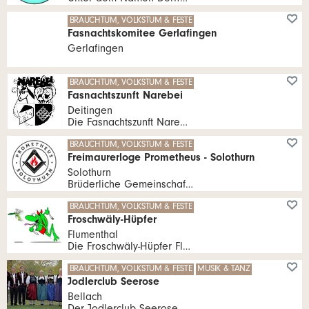
Unter dem Namen Dorffasnacht Biberist sind die Biberister Fasnachtsgruppen zusammengefasst.
BRAUCHTUM, VOLKSTUM & FESTE
Fasnachtskomitee Gerlafingen
Gerlafingen
BRAUCHTUM, VOLKSTUM & FESTE
Fasnachtszunft Narebei
Deitingen
Die Fasnachtszunft Narebei ist insbesondere am Hilari aktiv.
BRAUCHTUM, VOLKSTUM & FESTE
Freimaurerloge Prometheus - Solothurn
Solothurn
Brüderliche Gemeinschaft für Männer mit edlem Streben nach dem Licht der Erkenntnis und der Menschenliebe.
BRAUCHTUM, VOLKSTUM & FESTE
Froschwäly-Hüpfer
Flumenthal
Die Froschwäly-Hüpfer Flumenthal wurden 1990 gegründet, mit dem Zweck die Fasnacht im Dorf am Leben zu halten.
BRAUCHTUM, VOLKSTUM & FESTE
MUSIK & TANZ
Jodlerclub Seerose
Bellach