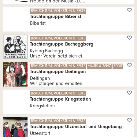
Freude an der Musik - Lust auf Tanzen
BRAUCHTUM, VOLKSTUM & FESTE
Trachtengruppe Biberist
Biberist
BRAUCHTUM, VOLKSTUM & FESTE
Trachtengruppe Bucheggberg
Kyburg-Buchegg
Unser Verein setzt sich ein für die Erhaltung unserer schönen Bucheggberger Trachten, für die Pflege des Volkstanzes.
BRAUCHTUM, VOLKSTUM & FESTE
MUSIK & TANZ
SPORT, FITNE
Trachtengruppe Deitingen
Deitingen
Wir pflegen und erhalten die Tracht, den Volkstanz und das Brauchtum allgemein. Mit unseren Tänzen erfreuen wir die Besucher unserer Anlässe, wir treffen uns aber auch zum Tanzen und Gedankenaustausch mit anderen Volkstanzgruppen.
BRAUCHTUM, VOLKSTUM & FESTE
Trachtengruppe Kriegstetten
Kriegstetten
BRAUCHTUM, VOLKSTUM & FESTE
Trachtengruppe Utzenstorf und Umgebung
Utzenstorf