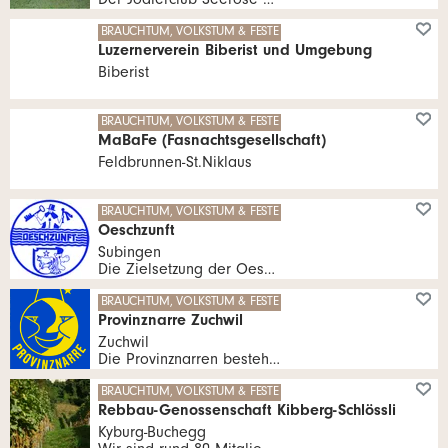
Der Jodlerclub Seerose Bellach wurde im Jahre 1942 gegründet und feierte 2017 sein 75.Geburtstag. Der Club spielt im Dorf im kulturellen Bereich eine wesentliche Rolle, bereichert er doch das Dorfleben mit verschiedenen Anlässen.
BRAUCHTUM, VOLKSTUM & FESTE
Luzernerverein Biberist und Umgebung
Biberist
BRAUCHTUM, VOLKSTUM & FESTE
MaBaFe (Fasnachtsgesellschaft)
Feldbrunnen-St.Niklaus
BRAUCHTUM, VOLKSTUM & FESTE
Oeschzunft
Subingen
Die Zielsetzung der Oeschzunft laute kurz und bündig: "Pflege des Kulturgutes Fasnacht in unserem Dorf".
BRAUCHTUM, VOLKSTUM & FESTE
Provinznarre Zuchwil
Zuchwil
Die Provinznarren bestehen aus zwei Schnitzelbankgruppen einer Zunftmusig und einer Wagenbaugruppe.
BRAUCHTUM, VOLKSTUM & FESTE
Rebbau-Genossenschaft Kibberg-Schlössli
Kyburg-Buchegg