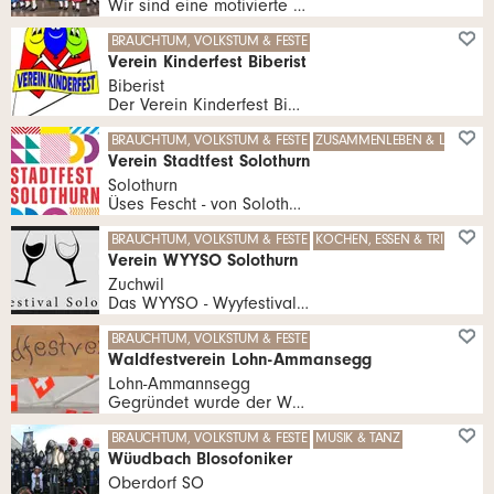
Wir sind eine motivierte Gruppe mit sing-, tanz- und theaterfreudigen Frauen und Männern. Regelmässig treten wir an öffentlichen Anlässen auf, auch zusammen mit der Kinder- Tanzgruppe und tragen dabei unsere Tracht mit Stolz.
BRAUCHTUM, VOLKSTUM & FESTE
Verein Kinderfest Biberist
Biberist
Der Verein Kinderfest Biberist gestaltet und organisiert jedes Jahr am 2. Sonntag im September das Kinderfest für alle Kinder vom Kindergarten bis zur 5. Klasse.
BRAUCHTUM, VOLKSTUM & FESTE
ZUSAMMENLEBEN & LEBENSHI
Verein Stadtfest Solothurn
Solothurn
Üses Fescht - von Solothurn für Solothurn
BRAUCHTUM, VOLKSTUM & FESTE
KOCHEN, ESSEN & TRINKEN
M
Verein WYYSO Solothurn
Zuchwil
Das WYYSO - Wyyfestival Solothurn ist längst zu einem festen Bestandteil der Solothurner Veranstaltungen geworden.
BRAUCHTUM, VOLKSTUM & FESTE
Waldfestverein Lohn-Ammansegg
Lohn-Ammannsegg
Gegründet wurde der Waldfest-Verein Lohn-Ammannsegg am 11. Mai 1994 mit dem Zweck, den gesellschaftlichen und geselligen Kontakt unter der Bevölkerung zu fördern.
BRAUCHTUM, VOLKSTUM & FESTE
MUSIK & TANZ
Wüudbach Blosofoniker
Oberdorf SO