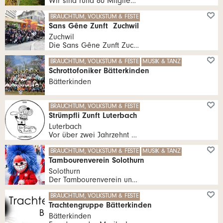
Wir sind rund 80 Mitglieder aus den Ortsteilen Kyburg-Buchegg, Küttigkofen und Brügglen, die sich gemeinsam dem Rebbau unterhalb des Schlösslis widmen.
BRAUCHTUM, VOLKSTUM & FESTE
Sans Gêne Zunft Zuchwil
Zuchwil
Die Sans Gêne Zunft Zuchwil wurde am 10. November 1960 von einem Basler, einem Zürcher und zwei Solothurner gegründet und war bereits 1961 erstmals am Solothurner Fasnachtsumzug dabei.
BRAUCHTUM, VOLKSTUM & FESTE
MUSIK & TANZ
Schrottofoniker Bätterkinden
Bätterkinden
BRAUCHTUM, VOLKSTUM & FESTE
Strümpfli Zunft Luterbach
Luterbach
Vor über zwei Jahrzehnt entstand in Luterbach die Strümpflizunft. Später entstanden daraus weitere Fasnachtsgruppen.
BRAUCHTUM, VOLKSTUM & FESTE
MUSIK & TANZ
Tambourenverein Solothurn
Solothurn
Der Tambourenverein und die Trommelschule Solothurn sind die erste Adresse für Trommelkultur in Solothurn und Region.
BRAUCHTUM, VOLKSTUM & FESTE
Trachtengruppe Bätterkinden
Bätterkinden