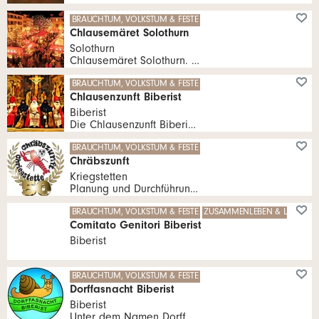
Zirkus & Zauber
BRAUCHTUM, VOLKSTUM & FESTE
Ö
Zusammenleben & Lebenshilfe
Chlausemäret Solothurn
Ö
Weitere Hobbys & Vereine
Solothurn
Chlausemäret Solothurn. Zauberhafte Stimmung am Friedhofplatz für kleine und grosse Kinder.
BRAUCHTUM, VOLKSTUM & FESTE
Chlausenzunft Biberist
Biberist
Die Chlausenzunft Biberist wurde 1975 gegründet und setzt in schöner Tradition fort, was bereits einige Jahre früher durch die Katholische Jungmannschaft zusammen mit dem Arbeiterverein begonnen hat.
BRAUCHTUM, VOLKSTUM & FESTE
Chräbszunft
Kriegstetten
Planung und Durchführung der Kriegstetter Fasnacht mit Aufrechterhaltung ihrer Traditionen.
BRAUCHTUM, VOLKSTUM & FESTE
ZUSAMMENLEBEN & LEBENSHI
Comitato Genitori Biberist
Biberist
BRAUCHTUM, VOLKSTUM & FESTE
Dorffasnacht Biberist
Biberist