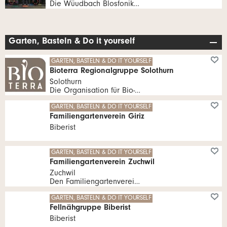
Die Wüudbach Blosfoniker wurden am 5. September 1980 im Restaurant Sternen in Oberdorf SO gegründet. Seit über 45 Jahren organisieren wir mit viel Herzblut die Oberdörfer Fasnacht.
Garten, Basteln & Do it yourself
GARTEN, BASTELN & DO IT YOURSELF
Bioterra Regionalgruppe Solothurn
Solothurn
Die Organisation für Bio- und Naturgarten Bioterra ist die führende Organisation für den Bio- und Naturgarten in der Schweiz. Wir setzen uns für den biologischen Anbau ein. Förderung und Erhalt der einheimischen Tier- und Pflanzenwelt.
GARTEN, BASTELN & DO IT YOURSELF
Familiengartenverein Giriz
Biberist
GARTEN, BASTELN & DO IT YOURSELF
Familiengartenverein Zuchwil
Zuchwil
Den Familiengartenverein Zuchwil gibt es seit 1981 und zählt rund 104 Mitglieder.
GARTEN, BASTELN & DO IT YOURSELF
Fellnähgruppe Biberist
Biberist